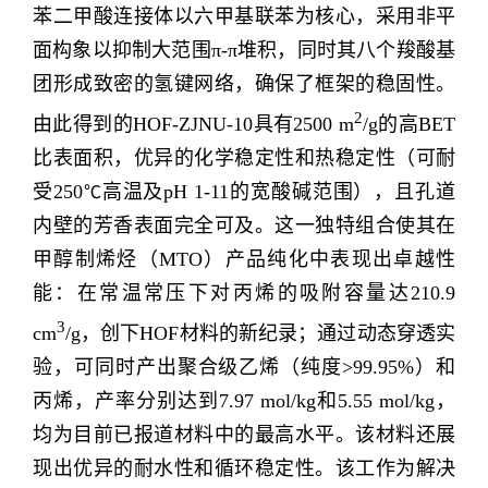
苯二甲酸连接体以六甲基联苯为核心，采用非平
面构象以抑制大范围
π-π
堆积，同时其八个羧酸基
团形成致密的氢键网络，确保了框架的稳固性。
2
由此得到的
HOF-ZJNU-10
具有
2500 m
/g
的高
BET
比表面积，优异的化学稳定性和热稳定性（可耐
受
250
高温及
pH 1-11
的宽酸碱范围），且孔道
℃
内壁的芳香表面完全可及。这一独特组合使其在
甲醇制烯烃（
MTO
）产品纯化中表现出卓越性
能：在常温常压下对丙烯的吸附容量达
210.9
3
cm
/g
，创下
HOF
材料的新纪录；通过动态穿透实
验，可同时产出聚合级乙烯（纯度>
99.95%
）和
丙烯，产率分别达到
7.97 mol/kg
和
5.55 mol/kg
，
均为目前已报道材料中的最高水平。该材料还展
现出优异的耐水性和循环稳定性。该工作为解决