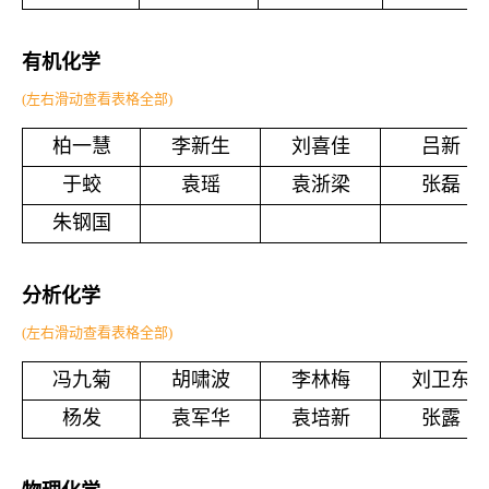
有机化学
(左右滑动查看表格全部)
柏一慧
李新生
刘喜佳
吕新
于蛟
袁瑶
袁浙梁
张磊
朱钢国
分析化学
(左右滑动查看表格全部)
冯九菊
胡啸波
李林梅
刘卫东
杨发
袁军华
袁培新
张露