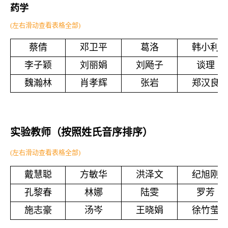
药学
(左右滑动查看表格全部)
蔡倩
邓卫平
葛洛
韩小利
李子颖
刘丽娟
刘飏子
谈理
魏瀚林
肖孝辉
张岩
郑汉良
实验教师
（按照姓氏音序排序）
(左右滑动查看表格全部)
戴慧聪
方敏华
洪泽文
纪旭刚
孔黎春
林娜
陆雯
罗芳
施志豪
汤岑
王晓娟
徐竹莹