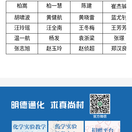
柏嵩
柏一慧
陈建
崔杰铖
胡啸波
黄健航
黄晓雷
蓝尤钊
汪玲瑶
汪全南
王冬梅
王芳芳
温一航
杨发
袁浙梁
张璟
张志旭
赵玉玲
赵侦超
郑汉良