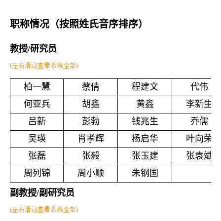
职称情况
（按照姓氏音序排序）
教授/研究员
(左右滑动查看表格全部)
柏一慧
蔡倩
程建文
代伟
何亚兵
胡鑫
黄鑫
李新生
吕新
彭勃
钱兆生
乔儒
吴瑛
肖孝辉
杨启华
叶向荣
张磊
张毅
张玉建
张袁斌
周列锦
周小顺
朱钢国
副教授/副研究员
(左右滑动查看表格全部)