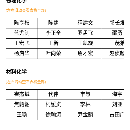
物理化学
(左右滑动查看表格全部)
陈亨权
陈建
程建文
郭长发
蓝尤钊
李正全
罗孟飞
邵勇
王宏飞
王靳
王凯旋
王茂弟
杨启华
叶向荣
詹才宏
赵侦超
材料化学
(左右滑动查看表格全部)
崔杰铖
代伟
丰慧
海宇
焦韶韶
柯媛贞
李林
刘亚
王瑜
徐翰涛
尹金麟
占田广