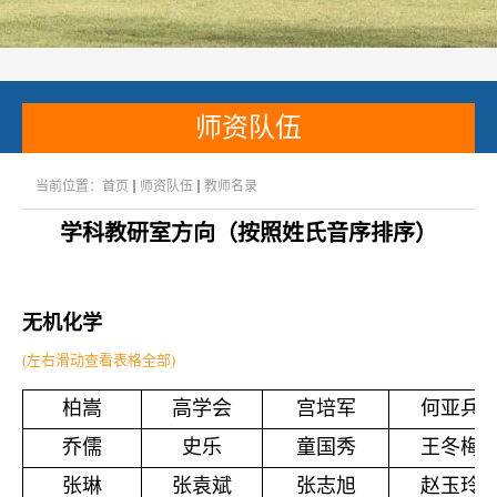
师资队伍
当前位置：
首页
师资队伍
教师名录
学科教研室方向（按照姓氏音序排序）
无机化学
(左右滑动查看表格全部)
柏嵩
高学会
宫培军
何亚兵
乔儒
史乐
童国秀
王冬梅
张琳
张袁斌
张志旭
赵玉玲