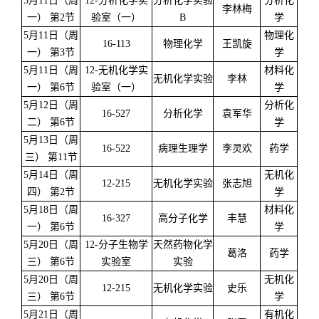
5月11日（周
12-分析化学实
分析化学实验
分析化
李林梅
一） 第2节
验室（一）
B
学
5月11日（周
物理化
16-113
物理化学
王凯旋
一） 第3节
学
5月11日（周
12-无机化学实
材料化
无机化学实验
李林
一） 第6节
验室（一）
学
5月12日（周
分析化
16-527
分析化学
袁军华
二） 第6节
学
5月13日（周
16-522
病理生理学
李灵欢
药学
三） 第11节
5月14日（周
无机化
12-215
无机化学实验
张志旭
四） 第2节
学
5月18日（周
材料化
16-327
高分子化学
丰慧
一） 第6节
学
5月20日（周
12-分子生物学
天然药物化学
葛洛
药学
三） 第6节
实验室
实验
5月20日（周
无机化
12-215
无机化学实验
史乐
三） 第6节
学
5月21日（周
有机化