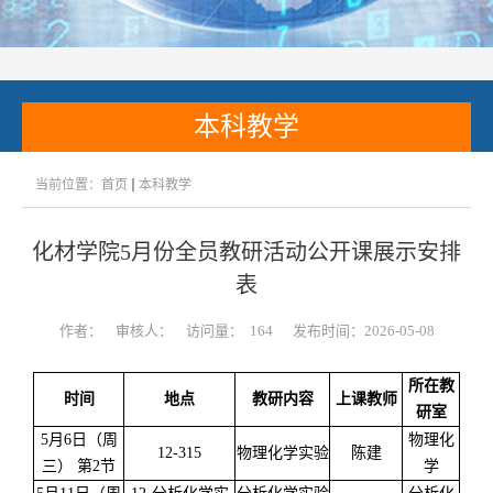
本科教学
当前位置：
首页
本科教学
化材学院5月份全员教研活动公开课展示安排
表
作者：
审核人：
访问量：
164
发布时间：2026-05-08
所在教
时间
地点
教研内容
上课教师
研室
5月6日（周
物理化
12-315
物理化学实验
陈建
三） 第2节
学