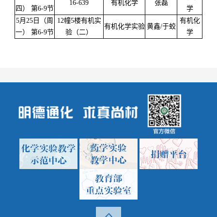
16-639
有机化学
张磊
四） 第6-9节
学
5月25日（周
12幢5楼有机实
有机化
有机化学实验
黄鑫/于蛟
一） 第6-9节
验（二）
学