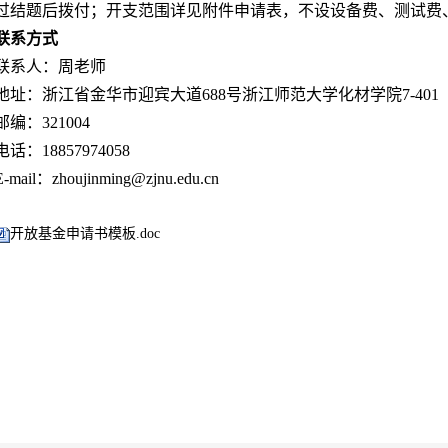
过结题后拨付；开支范围详见附件申请表，不设设备费、测试费
联系方式
联系人：周老师
地址：浙江省金华市迎宾大道
688
号浙江师范大学化材学院
7-401
邮编：
321004
电话：
18857974058
E-mail
：
zhoujinming@zjnu.edu.cn
开放基金申请书模板.doc