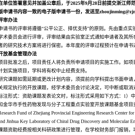
在单位签署意见并加盖公章后，于
2025
年
9
月
28
日前提交浙江师
版申请书内容一致的电子版申请书一份，发送至
zhoujinming@zjn
评审办法
申请书的评审将遵循“公平公正、择优支持”的原则。先由重点实
学术委员会进行评审，评审结果由实验室正式通知申请者及其所
者的研究技术方案将进行保密。本年度的评审过程预计在申请书
开放基金管理办法
项目批准之后，项目责任人将负责所申请项目的实施工作。如项
计划实施项目，学科将有权中止经费支持。
研究课题如需延期或更改计划内容，须提前向学科提出书面申请
关规定执行的开放课题，经学术委员会讨论决定，可中断或取消
标注形式：资助课题发表论文时，标注形式采用如下方式：
1
）
和金华市手性药物发现与分子工程
重点实验室开放课题基金项目
Research Fund of Zhejiang Provincial Engineering Research Center fo
and Jinhua Key Laboratory of Chiral Drug Discovery and Molecular En
课题资助经费按相关科研政策进行管理，在学校财务部门报销，