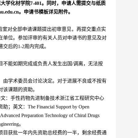
范大学化材学院
7-401
。同时，申请人需提交与纸质
u.edu.cn
。申请书模板详见附件。
验室对全部申请课题提出初审意见，再提交重点实
在单位。参加评审的有关人员对申请书的意见及对
递交后的
1-2
周内完成。
目不能如期完成或负责人发生出国
/
调离，无法按
，由学术委员会讨论决定。对于进展不良或不按有
对该课题的资助。
中文：手性药物先进制备技术浙江省工程研究中心
资助；英文：
The Financial Support by Open
r Advanced Preparation Technology of Chiral Drugs
gineering
。
项目获批一年内先资助总经费的一半，剩余经费通