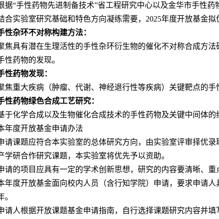
根据“手性药物先进制备技术”省工程研究中心以及金华市手性药
结合实验室研究基础和特色方向凝练需要，
2025
年度开放基金拟
手性杂环不对称构建方法：
聚焦具有潜在生理活性的手性杂环衍生物的催化不对称合成方法
手性药物的发现。
手性药物发现：
聚焦重大疾病（肿瘤、代谢、神经退行性等疾病）关键靶点的手
手性药物绿色合成工艺研究：
基于化学合成以及生物催化合成技术的手性药物及关键中间体的
本年度开放基金申请办法
申请课题应符合本实验室的总体研究方向，由实验室评审择优录
产学研合作研究课题，本实验室将优先予以资助。
申请的项目应具有一定的学术创新思想，研究的内容要清晰、重
本年度开放基金面向校内人员（含行知学院）申请，要求申请人
年。
申请人根据开放课题基金申请指南，自行选择课题研究内容并填