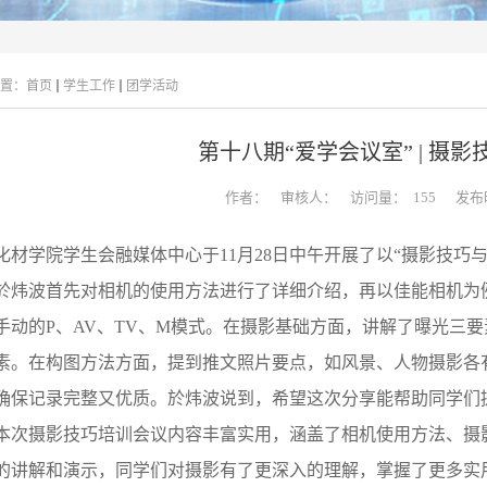
置：
首页
学生工作
团学活动
第十八期“爱学会议室” | 摄
作者：
审核人：
访问量：
155
发布时
化材学院学生会融媒体中心于
11
月
28
日中午开展了以“摄影技巧
於炜波首先对相机的使用方法进行了详细介绍，再以佳能相机为
手动的
P
、
AV
、
TV
、
M
模式。在摄影基础方面，讲解了曝光三要
素。在构图方法方面，提到推文照片要点，如风景、人物摄影各
确保记录完整又优质。於炜波说到，希望这次分享能帮助同学们
本次摄影技巧培训会议内容丰富实用，涵盖了相机使用方法、摄
的讲解和演示，同学们对摄影有了更深入的理解，掌握了更多实