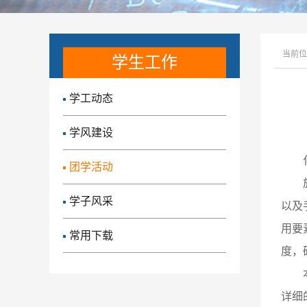
当前位
学生工作
学工动态
学风建设
团学活动
学子风采
以及
用要
常用下载
度，
详细